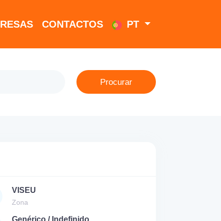
RESAS
CONTACTOS
PT
Procurar
VISEU
Zona
Genérico / Indefinido