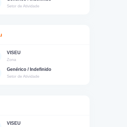
Setor de Atividade
u
VISEU
Zona
Genérico / Indefinido
Setor de Atividade
VISEU