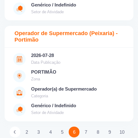
Genérico / Indefinido
Setor de Atividade
Operador de Supermercado (Peixaria) -
Portimão
2026-07-28
Data Publicação
PORTIMÃO
Zona
Operador(a) de Supermercado
Categoria
Genérico / Indefinido
Setor de Atividade
2
3
4
5
6
7
8
9
10