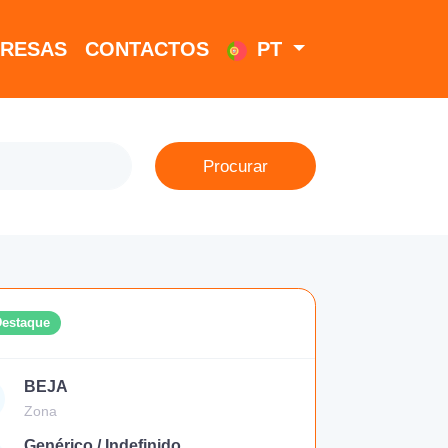
RESAS
CONTACTOS
PT
Procurar
Destaque
BEJA
Zona
Genérico / Indefinido