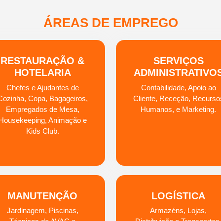
ÁREAS DE EMPREGO
RESTAURAÇÃO &
SERVIÇOS
HOTELARIA
ADMINISTRATIVO
Chefes e Ajudantes de
Contabilidade, Apoio ao
Cozinha, Copa, Bagageiros,
Cliente, Receção, Recurso
Empregados de Mesa,
Humanos, e Marketing.
Housekeeping, Animação e
Kids Club.
MANUTENÇÃO
LOGÍSTICA
Jardinagem, Piscinas,
Armazéns, Lojas,