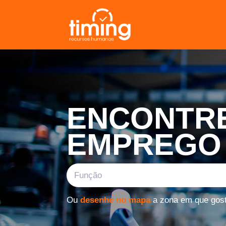
ENCONTRE
EMPREGO
Ou
desenhe no mapa
a zona em que gosta