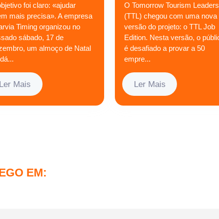
bjetivo foi claro: «ajudar
O Tomorrow Tourism Leaders
em mais precisa». A empresa
(TTL) chegou com uma nova
arvia Timing organizou no
versão do projeto: o TTL Job
ssado sábado, 17 de
Edition. Nesta versão, o públi
zembro, um almoço de Natal
é desafiado a provar a 50
idá...
empre...
Ler Mais
Ler Mais
EGO EM: