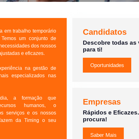
Candidatos
 em trabalho temporário
. Temos um conjunto de
Descobre todas as
 necessidades dos nossos
para ti!
ajustadas e eficazes.
Oportunidades
periência na gestão de
nais especializados nas
/dia, a formação que
Empresas
recursos humanos, o
Rápidos e Eficazes
s serviços e os nossos
procura!
, fazem da Timing o seu
Saber Mais