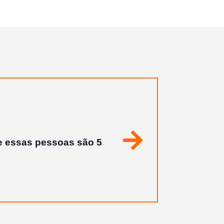
enção dos funcionários
Seguinte
 Sempre obtive o meu
 lindo trabalho!