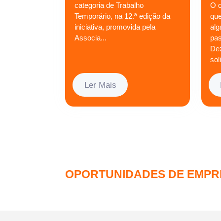
categoria de Trabalho
O o
Temporário, na 12.ª edição da
qu
iniciativa, promovida pela
alg
Associa...
pa
De
sol
Ler Mais
OPORTUNIDADES DE EMPR