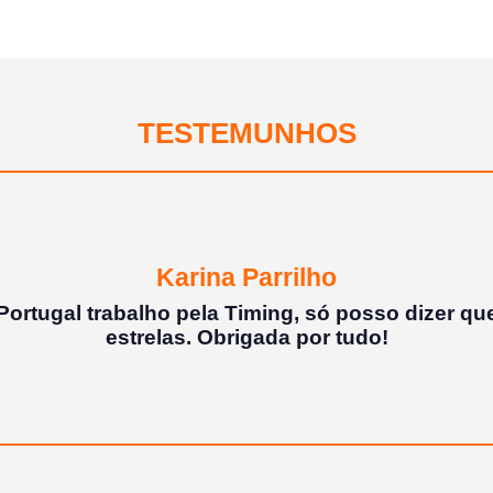
TESTEMUNHOS
Karla Gomes | Housekeeping e mesas
rabalho Temporário de Portugal, não só com a at
prego, mas também com a questão financeira...
imo e sem atrasos.
Obrigada Timing!
Parabéns pelo