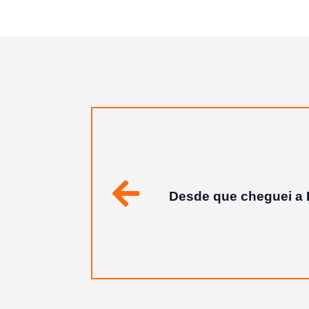
A melhor empresa de T
Anterior
que nos fornecem em
salário certíss