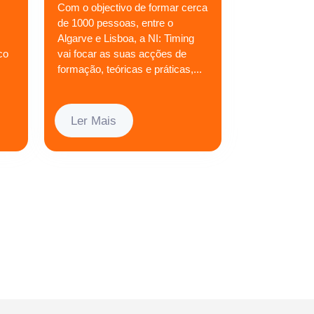
Com o objectivo de formar cerca
de 1000 pessoas, entre o
Algarve e Lisboa, a NI: Timing
co
vai focar as suas acções de
formação, teóricas e práticas,...
Ler Mais