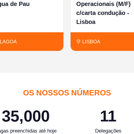
gua de Pau
Operacionais (M/F)
c/carta condução -
Lisboa
LAGOA
LISBOA
OS NOSSOS NÚMEROS
35,000
11
gas preenchidas até hoje
Delegações