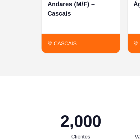
Andares (M/F) –
Á
Cascais
CASCAIS
2,000
Clientes
Va