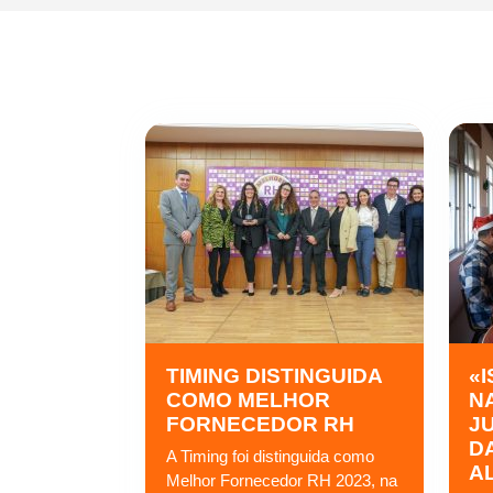
TIMING DISTINGUIDA
«I
COMO MELHOR
N
FORNECEDOR RH
J
D
A Timing foi distinguida como
A
Melhor Fornecedor RH 2023, na