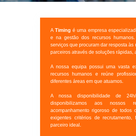
A
Timing
é uma empresa especializada
e na gestão dos recursos humanos
serviços que procuram dar resposta às
parceiros através de soluções rápidas, 
A nossa equipa possui uma vasta ex
recursos humanos e reúne profissio
diferentes áreas em que atuamos.
A nossa disponibilidade de 24h
disponibilizamos aos nossos 
acompanhamento rigoroso de todos o
exigentes critérios de recrutamento
parceiro ideal.