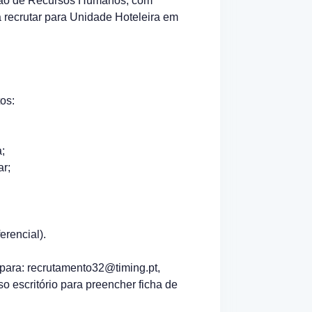
tão de Recursos Humanos, com
 a recrutar para Unidade Hoteleira em
os:
a;
ar;
erencial).
 para: recrutamento32@timing.pt,
so escritório para preencher ficha de