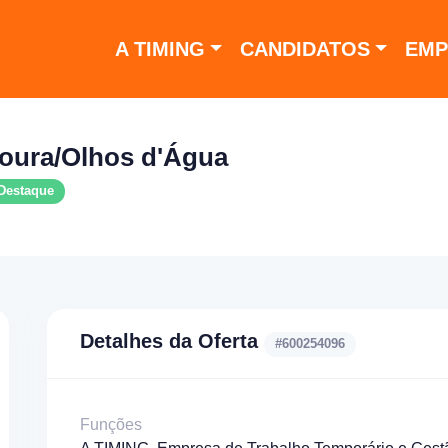
A TIMING
CANDIDATOS
EMP
moura/Olhos d'Água
 Destaque
Detalhes da Oferta
#600254096
Funções