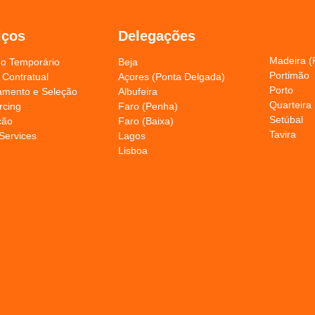
iços
Delegações
Madeira (
ho Temporário
Beja
Portimão
 Contratual
Açores (Ponta Delgada)
Porto
amento e Seleção
Albufeira
Quarteira
rcing
Faro (Penha)
Setúbal
ção
Faro (Baixa)
Tavira
Services
Lagos
Lisboa