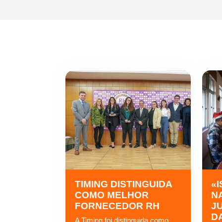
TIMING DISTINGUIDA
«I
COMO MELHOR
N
FORNECEDOR RH
J
D
A Timing foi distinguida como