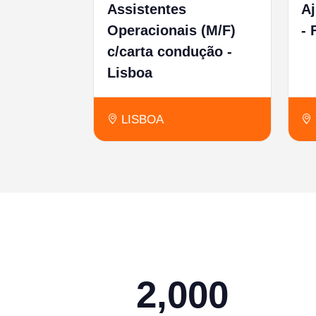
Assistentes
A
Operacionais (M/F)
- 
c/carta condução -
Lisboa
LISBOA
2,000