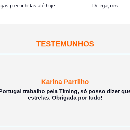
gas preenchidas até hoje
Delegações
TESTEMUNHOS
Karla Gomes | Housekeeping e mesas
rabalho Temporário de Portugal, não só com a at
prego, mas também com a questão financeira...
imo e sem atrasos.
Obrigada Timing!
Parabéns pelo