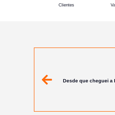
Clientes
Va
A melhor empresa de T
Anterior
que nos fornecem em
salário certíss