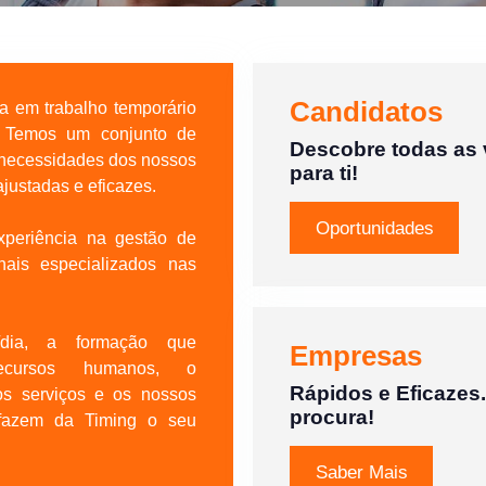
Candidatos
 em trabalho temporário
. Temos um conjunto de
Descobre todas as
 necessidades dos nossos
para ti!
ajustadas e eficazes.
Oportunidades
periência na gestão de
nais especializados nas
/dia, a formação que
Empresas
recursos humanos, o
Rápidos e Eficazes
s serviços e os nossos
procura!
, fazem da Timing o seu
Saber Mais