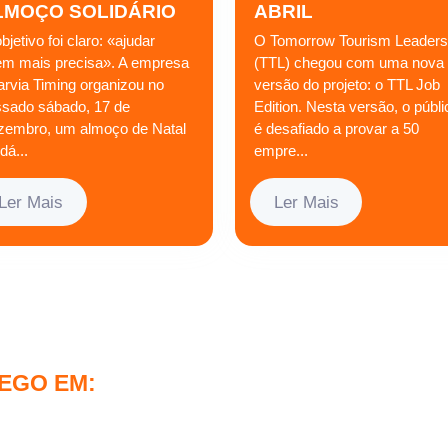
LMOÇO SOLIDÁRIO
ABRIL
bjetivo foi claro: «ajudar
O Tomorrow Tourism Leaders
em mais precisa». A empresa
(TTL) chegou com uma nova
arvia Timing organizou no
versão do projeto: o TTL Job
ssado sábado, 17 de
Edition. Nesta versão, o públi
zembro, um almoço de Natal
é desafiado a provar a 50
idá...
empre...
Ler Mais
Ler Mais
EGO EM: