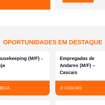
OPORTUNIDADES EM DESTAQUE
usekeeping (M/F) -
Empregadas de
eja
Andares (M/F) –
Cascais
BEJA
CASCAIS