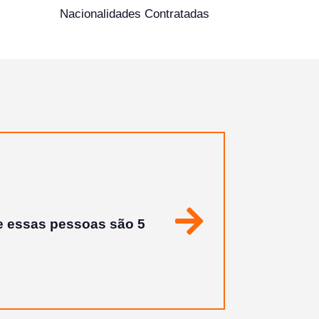
Nacionalidades Contratadas
enção dos funcionários
Seguinte
 Sempre obtive o meu
 lindo trabalho!