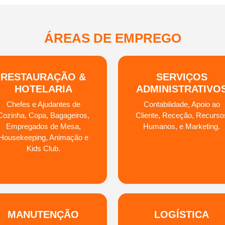
ÁREAS DE EMPREGO
RESTAURAÇÃO &
SERVIÇOS
HOTELARIA
ADMINISTRATIVO
Chefes e Ajudantes de
Contabilidade, Apoio ao
Cozinha, Copa, Bagageiros,
Cliente, Receção, Recurso
Empregados de Mesa,
Humanos, e Marketing.
Housekeeping, Animação e
Kids Club.
MANUTENÇÃO
LOGÍSTICA