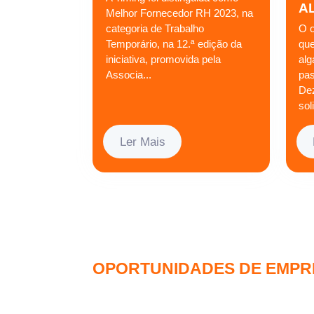
A
Melhor Fornecedor RH 2023, na
categoria de Trabalho
O o
Temporário, na 12.ª edição da
qu
iniciativa, promovida pela
alg
Associa...
pa
De
sol
Ler Mais
OPORTUNIDADES DE EMPR