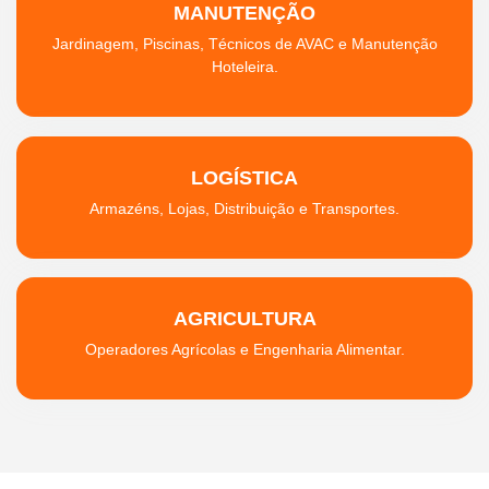
MANUTENÇÃO
Jardinagem, Piscinas, Técnicos de AVAC e Manutenção
Hoteleira.
LOGÍSTICA
Armazéns, Lojas, Distribuição e Transportes.
AGRICULTURA
Operadores Agrícolas e Engenharia Alimentar.