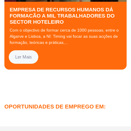
EMPRESA DE RECURSOS HUMANOS DÁ
FORMACÃO A MIL TRABALHADORES DO
SECTOR HOTELEIRO
Com o objectivo de formar cerca de 1000 pessoas, entre o
Algarve e Lisboa, a NI: Timing vai focar as suas acções de
formação, teóricas e práticas,...
Ler Mais
OPORTUNIDADES DE EMPREGO EM: