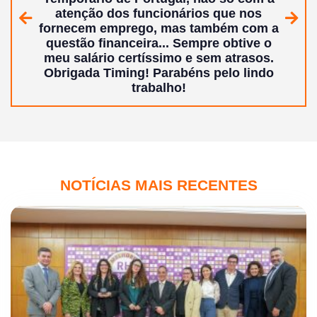
atenção dos funcionários que nos
Anterior
Segui
fornecem emprego, mas também com a
questão financeira... Sempre obtive o
meu salário certíssimo e sem atrasos.
Obrigada Timing!
Parabéns pelo lindo
trabalho!
NOTÍCIAS MAIS RECENTES