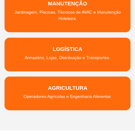
MANUTENÇÃO
Jardinagem, Piscinas, Técnicos de AVAC e Manutenção
Hoteleira.
LOGÍSTICA
Armazéns, Lojas, Distribuição e Transportes.
AGRICULTURA
Operadores Agrícolas e Engenharia Alimentar.