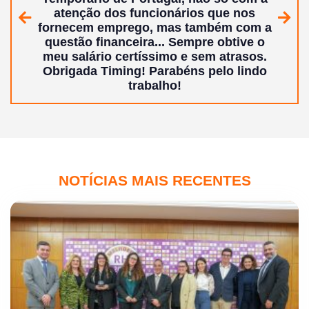
atenção dos funcionários que nos
Anterior
Segui
fornecem emprego, mas também com a
questão financeira... Sempre obtive o
meu salário certíssimo e sem atrasos.
Obrigada Timing!
Parabéns pelo lindo
trabalho!
NOTÍCIAS MAIS RECENTES