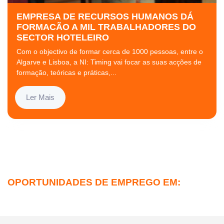
EMPRESA DE RECURSOS HUMANOS DÁ
FORMACÃO A MIL TRABALHADORES DO
SECTOR HOTELEIRO
Com o objectivo de formar cerca de 1000 pessoas, entre o
Algarve e Lisboa, a NI: Timing vai focar as suas acções de
formação, teóricas e práticas,...
Ler Mais
OPORTUNIDADES DE EMPREGO EM: