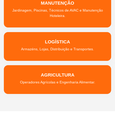
MANUTENÇÃO
Jardinagem, Piscinas, Técnicos de AVAC e Manutenção
Hoteleira.
LOGÍSTICA
Armazéns, Lojas, Distribuição e Transportes.
AGRICULTURA
Operadores Agrícolas e Engenharia Alimentar.