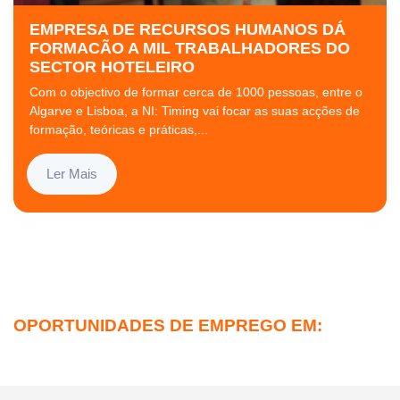
EMPRESA DE RECURSOS HUMANOS DÁ
FORMACÃO A MIL TRABALHADORES DO
SECTOR HOTELEIRO
Com o objectivo de formar cerca de 1000 pessoas, entre o
Algarve e Lisboa, a NI: Timing vai focar as suas acções de
formação, teóricas e práticas,...
Ler Mais
OPORTUNIDADES DE EMPREGO EM: