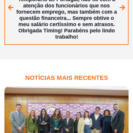
atenção dos funcionários que nos
Anterior
Segui
fornecem emprego, mas também com a
questão financeira... Sempre obtive o
meu salário certíssimo e sem atrasos.
Obrigada Timing!
Parabéns pelo lindo
trabalho!
NOTÍCIAS MAIS RECENTES