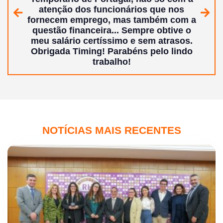
atenção dos funcionários que nos
Anterior
Segui
fornecem emprego, mas também com a
questão financeira... Sempre obtive o
meu salário certíssimo e sem atrasos.
Obrigada Timing!
Parabéns pelo lindo
trabalho!
NOTÍCIAS MAIS RECENTES