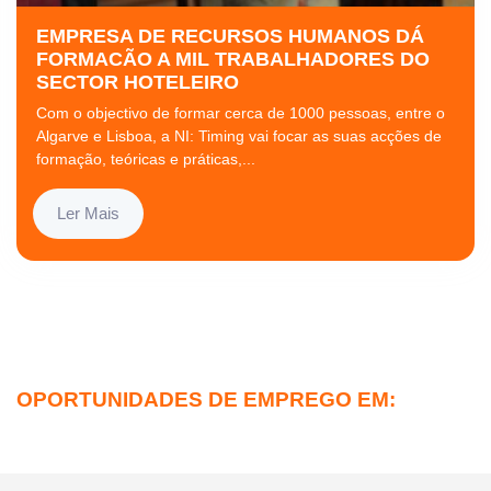
EMPRESA DE RECURSOS HUMANOS DÁ
FORMACÃO A MIL TRABALHADORES DO
SECTOR HOTELEIRO
Com o objectivo de formar cerca de 1000 pessoas, entre o
Algarve e Lisboa, a NI: Timing vai focar as suas acções de
formação, teóricas e práticas,...
Ler Mais
OPORTUNIDADES DE EMPREGO EM: