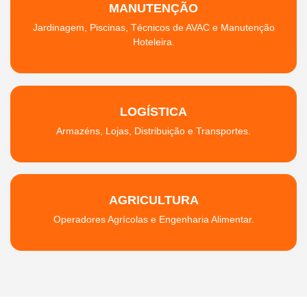
MANUTENÇÃO
Jardinagem, Piscinas, Técnicos de AVAC e Manutenção
Hoteleira.
LOGÍSTICA
Armazéns, Lojas, Distribuição e Transportes.
AGRICULTURA
Operadores Agrícolas e Engenharia Alimentar.