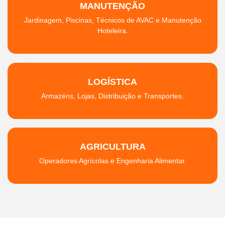
MANUTENÇÃO
Jardinagem, Piscinas, Técnicos de AVAC e Manutenção
Hoteleira.
LOGÍSTICA
Armazéns, Lojas, Distribuição e Transportes.
AGRICULTURA
Operadores Agrícolas e Engenharia Alimentar.