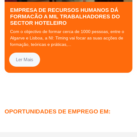
EMPRESA DE RECURSOS HUMANOS DÁ
FORMACÃO A MIL TRABALHADORES DO
SECTOR HOTELEIRO
Com o objectivo de formar cerca de 1000 pessoas, entre o
Algarve e Lisboa, a NI: Timing vai focar as suas acções de
formação, teóricas e práticas,...
Ler Mais
OPORTUNIDADES DE EMPREGO EM: